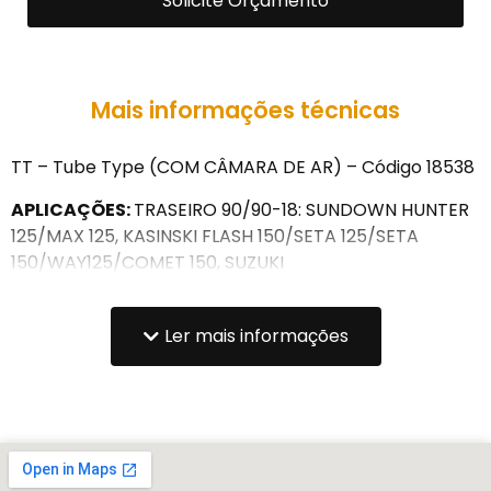
Solicite Orçamento
Mais informações técnicas
TT – Tube Type (COM CÂMARA DE AR) – Código 18538
APLICAÇÕES:
TRASEIRO 90/90-18: SUNDOWN HUNTER
125/MAX 125, KASINSKI FLASH 150/SETA 125/SETA
150/WAY125/COMET 150, SUZUKI
GS125/GR125/GR150/KATANA, HONDA ML 125-
TURUNA/CG 125/ TODAY/TITAN/ CARGO/CBX 150
Ler mais informações
AERO/CG 150 TITAN/CG 125 FAN/CG TITAN, GARINI GR
125/GR 150 ST, MIZA SKEMA 125, HAO BAO HB 125-9/HB
150, DAFRA SPEED 150, GREEN RUNNER 125, IROS ONE E
SIMILARES.