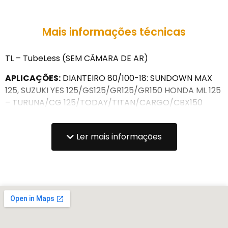
Mais informações técnicas
TL – TubeLess (SEM CÂMARA DE AR)
APLICAÇÕES:
DIANTEIRO 80/100-18: SUNDOWN MAX
125, SUZUKI YES 125/GS125/GR125/GR150 HONDA ML 125
– TURUNA/CG 125/TODAY/TITAN/CARGO/CBX150
AERO/CG150 TITAN/CG 125 FAN/CG TITAN, YAMAHA
RD125/RD135/RDZ125 – RDZ135 E SIMILARES.
Ler mais informações