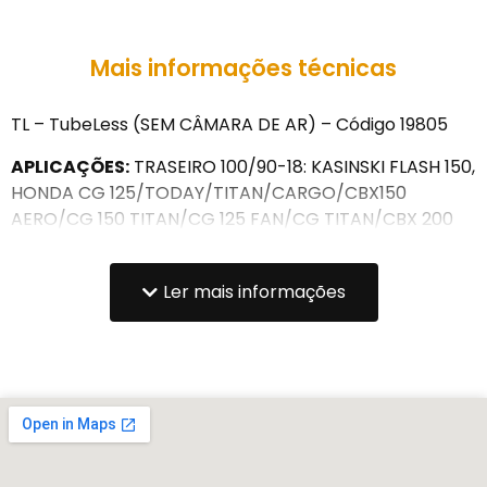
Mais informações técnicas
TL – TubeLess (SEM CÂMARA DE AR) – Código 19805
APLICAÇÕES:
TRASEIRO 100/90-18: KASINSKI FLASH 150,
HONDA CG 125/TODAY/TITAN/CARGO/CBX150
AERO/CG 150 TITAN/CG 125 FAN/CG TITAN/CBX 200
STRADA, GARINI GR 125/GR 150 ST, YAMAHA TDR,
TRAXX JOTO 125 MVK STREET 150, DAFRA SPEED 150,
Ler mais informações
SHINERAY WY150/WY125, IROS ONE E SIMILARES.