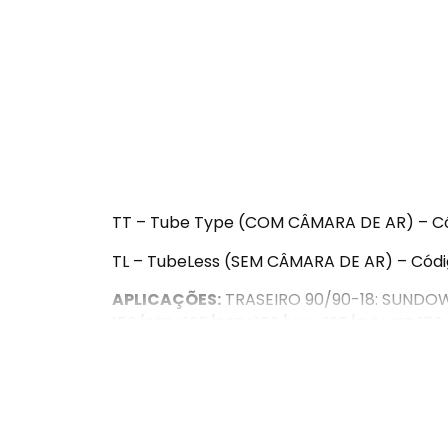
TT – Tube Type (COM CÂMARA DE AR) – Co
TL – TubeLess (SEM CÂMARA DE AR) – Códig
APLICAÇÕES:
TRASEIRO 90/90-18: SUNDOWN
150/SETA125/SETA150/WAY125/COMET 150,
125/TODAY/TITAN/CARGO/CBX 150 AERO/CG 
9/HB 150, YAMAHA RD 125/RD 135/RDZ 125/R
125, SHINERAY WY 150/WY125, IROS ONE E SI