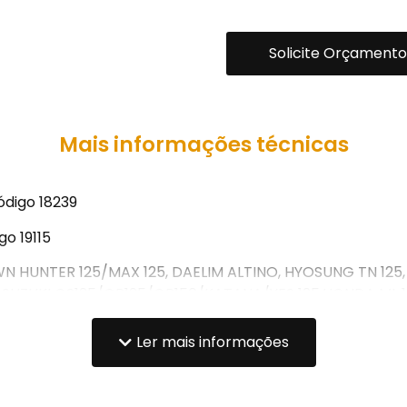
Solicite Orçamento
Mais informações técnicas
́digo 18239
o 19115
 HUNTER 125/MAX 125, DAELIM ALTINO, HYOSUNG TN 125, 
 SUZUKI GS125/GR125/GR150/KATANA/YES 125,HONDA ML
150 TITAN/CG 125 FAN/CG TITAN, GARINI GR 125/GR 150 
DZ 135/RX 125/ RX 180/YBR 125, TRAXX WORK 125, MVK ST
Ler mais informações
MILARES.